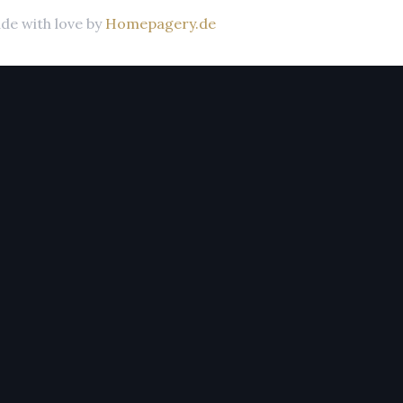
de with love by
Homepagery.de