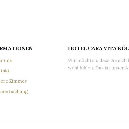
ORMATIONEN
HOTEL CARA VITA KÖ
r uns
Wir möchten, dass Sie sich 
wohl fühlen. Das ist unser A
takt
ere Zimmer
merbuchung