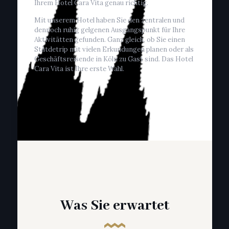
Ihrem Hotel Cara Vita genau richtig.
Mit unserem Hotel haben Sie den zentralen und
dennoch ruhig gelgenen Ausgangspunkt für Ihre
Aktivitätten gefunden. Ganz gleich, ob Sie einen
Stätdetrip mit vielen Erkundungen planen oder als
Geschäftsreisende in Köln zu Gast sind. Das Hotel
Cara Vita ist Ihre erste Wahl.
Was Sie erwartet