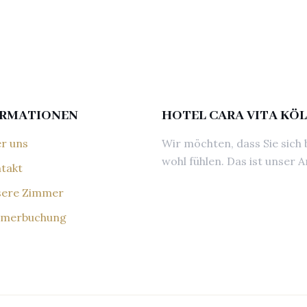
ORMATIONEN
HOTEL CARA VITA KÖ
r uns
Wir möchten, dass Sie sich 
wohl fühlen. Das ist unser A
takt
ere Zimmer
merbuchung