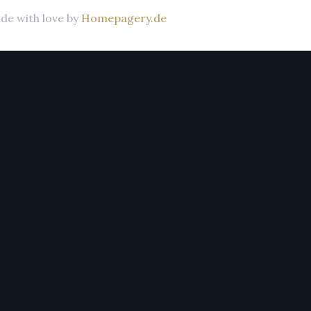
de with love by
Homepagery.de