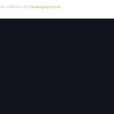
de with love by
Homepagery.de