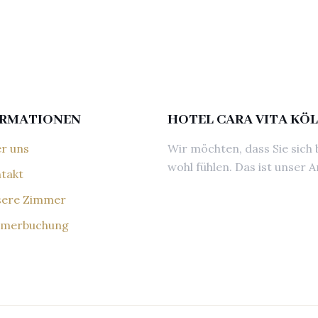
ORMATIONEN
HOTEL CARA VITA KÖ
r uns
Wir möchten, dass Sie sich 
wohl fühlen. Das ist unser A
takt
ere Zimmer
merbuchung