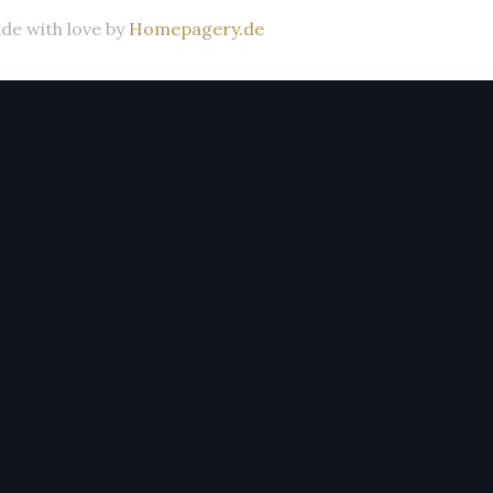
de with love by
Homepagery.de