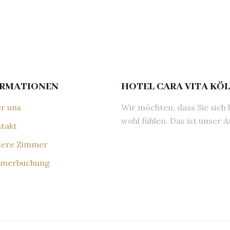
ORMATIONEN
HOTEL CARA VITA KÖ
r uns
Wir möchten, dass Sie sich 
wohl fühlen. Das ist unser A
takt
ere Zimmer
merbuchung