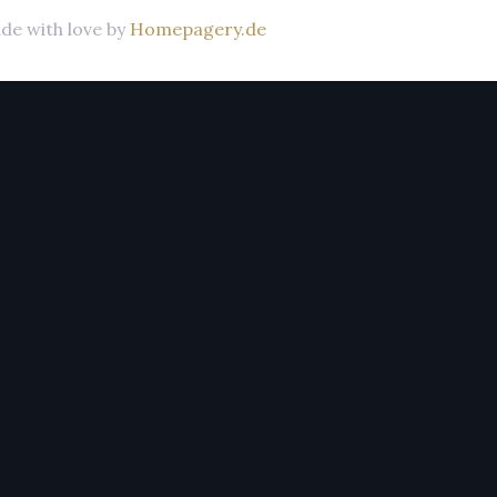
de with love by
Homepagery.de