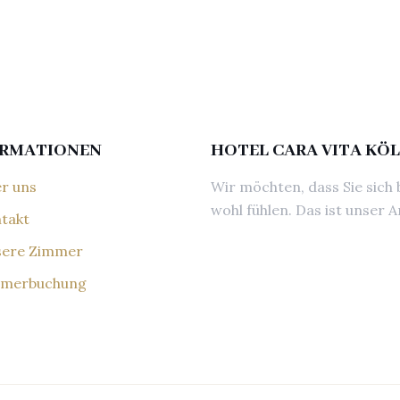
ORMATIONEN
HOTEL CARA VITA KÖ
r uns
Wir möchten, dass Sie sich 
wohl fühlen. Das ist unser A
takt
ere Zimmer
merbuchung