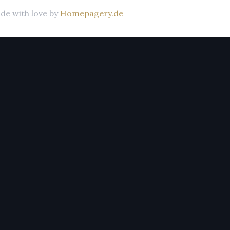
de with love by
Homepagery.de