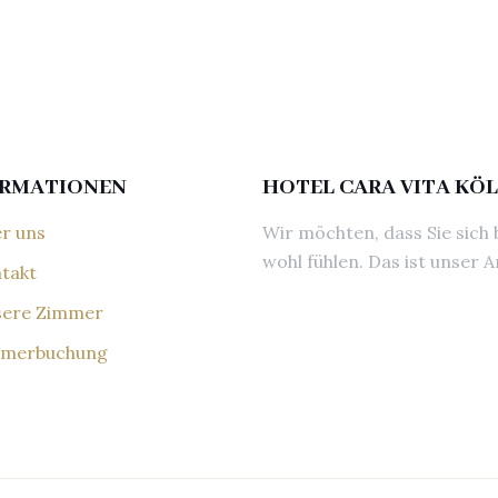
ORMATIONEN
HOTEL CARA VITA KÖ
r uns
Wir möchten, dass Sie sich 
wohl fühlen. Das ist unser A
takt
ere Zimmer
merbuchung