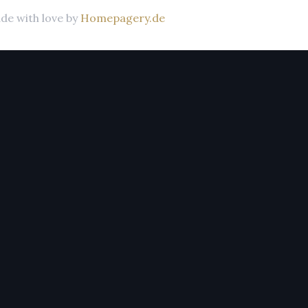
de with love by
Homepagery.de