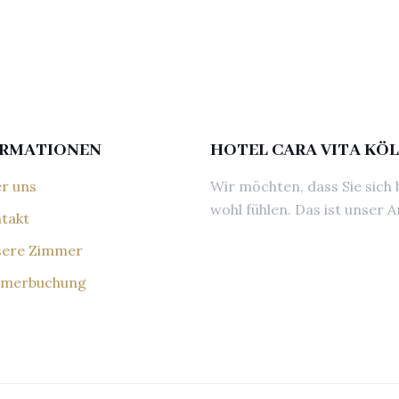
ORMATIONEN
HOTEL CARA VITA KÖ
r uns
Wir möchten, dass Sie sich 
wohl fühlen. Das ist unser A
takt
ere Zimmer
merbuchung